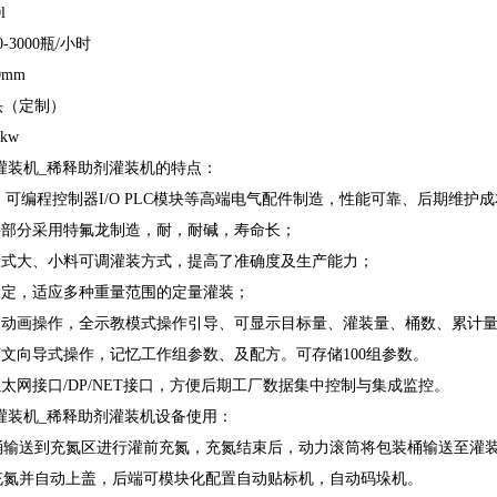
l
-3000瓶/小时
0mm
头（定制）
kw
蚀灌装机_稀释助剂灌装机的特点：
用 可编程控制器I/O PLC模块等高端电气配件制造，性能可靠、后期维护
接部分采用特氟龙制造，耐，耐碱，寿命长；
段式大、小料可调灌装方式，提高了准确度及生产能力；
设定，适应多种重量范围的定量灌装；
英文动画操作，全示教模式操作引导、可显示目标量、灌装量、桶数、累计
英文向导式操作，记忆工作组参数、及配方。可存储100组参数。
以太网接口/DP/NET接口，方便后期工厂数据集中控制与集成监控。
蚀灌装机_稀释助剂灌装机设备使用：
桶输送到充氮区进行灌前充氮，充氮结束后，动力滚筒将包装桶输送至灌
充氮并自动上盖，后端可模块化配置自动贴标机，自动码垛机。