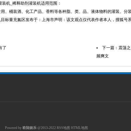
蚀灌装机_稀释助剂灌装机适用范围：
食用、桶装酒、化工产品、香料等各种脂、类、品、液体物料的灌装、分
机目标量充氮区发布于：上海市声明：该文观点仅代表作者本人，搜狐号
有了
下一篇：
震荡之
频爽文
Powered by
欧陆娱乐
@2013-2022
RSS地图
HTML地图