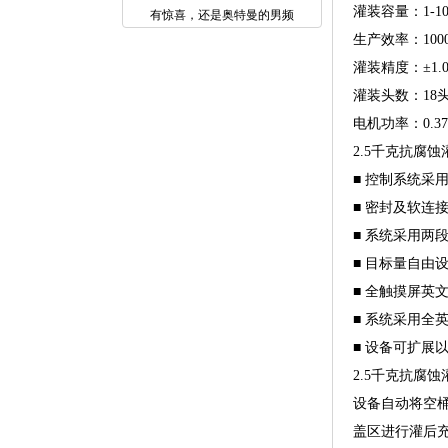
灌装容量：1-10
有惊喜，还是奥特曼的男频
生产效率：1000
灌装精度：±1.
灌装头数：18
电机功率：0.37
2.5千克抗腐
■ 控制系统采
■ 密封及软连
■ 系统采用两
■ 目标量自由
■ 全触摸屏
■ 系统采用全
■ 设备可扩展
2.5千克抗腐
设备自动将空
盖区进行灌后